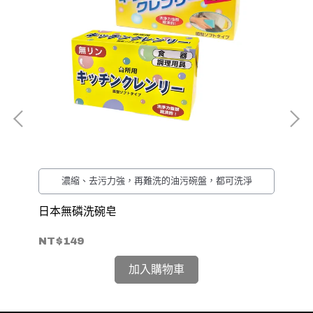
濃縮、去污力強，再難洗的油污碗盤，都可洗淨
日本無磷洗碗皂
日
NT$149
NT
加入購物車