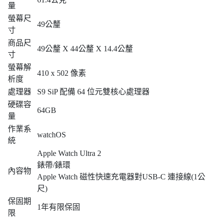
量
螢幕尺
49公釐
寸
商品尺
49公釐 X 44公釐 X 14.4公釐
寸
螢幕解
410 x 502 像素
析度
處理器
S9 SiP 配備 64 位元雙核心處理器
硬碟容
64GB
量
作業系
watchOS
統
Apple Watch Ultra 2
錶帶/錶環
內容物
Apple Watch 磁性快速充電器對USB-C 連接線(1公
尺)
保固期
1年有限保固
限