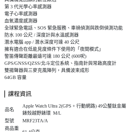
第 3 代光學心率感測器
電子心率感測器
血氧濃度感測器
全球緊急電話、SOS 緊急服務、車禍偵測與跌倒偵測功能
防水 100 公尺 / 深度計與水溫感測器
潛水電腦 app / 潛水深度可達 40 公尺
擁有適合在低能見度條件下使用的「夜間模式」
警笛傳聲距離最遠可達 180 公尺 (600呎)
GPS/GNSS/QZSS/北斗定位系統、指南針與常啟高度計
雙揚聲器與三麥克風陣列，具備波束成形
64GB 容量
課程資訊
Apple Watch Ultra 2(GPS + 行動網路) 49公釐鈦金屬
品名
錶殼越野錶環 M/L
型號
MRF23TA/A
商品重
61.4公克